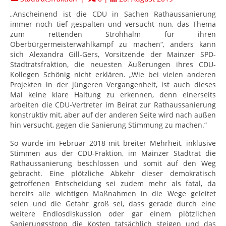
„Anscheinend ist die CDU in Sachen Rathaussanierung
immer noch tief gespalten und versucht nun, das Thema
zum rettenden Strohhalm für ihren
Oberbürgermeisterwahlkampf zu machen“, anders kann
sich Alexandra Gill-Gers, Vorsitzende der Mainzer SPD-
Stadtratsfraktion, die neuesten Äußerungen ihres CDU-
Kollegen Schönig nicht erklären. „Wie bei vielen anderen
Projekten in der jüngeren Vergangenheit, ist auch dieses
Mal keine klare Haltung zu erkennen, denn einerseits
arbeiten die CDU-Vertreter im Beirat zur Rathaussanierung
konstruktiv mit, aber auf der anderen Seite wird nach außen
hin versucht, gegen die Sanierung Stimmung zu machen.“
So wurde im Februar 2018 mit breiter Mehrheit, inklusive
Stimmen aus der CDU-Fraktion, im Mainzer Stadtrat die
Rathaussanierung beschlossen und somit auf den Weg
gebracht. Eine plötzliche Abkehr dieser demokratisch
getroffenen Entscheidung sei zudem mehr als fatal, da
bereits alle wichtigen Maßnahmen in die Wege geleitet
seien und die Gefahr groß sei, dass gerade durch eine
weitere Endlosdiskussion oder gar einem plötzlichen
Sanierungsstopp die Kosten tatsächlich steigen und das