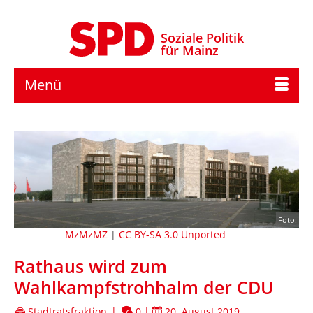
Soziale Politik
für Mainz
Menü
Foto:
MzMzMZ
|
CC BY-SA 3.0 Unported
Rathaus wird zum
Wahlkampfstrohhalm der CDU
Stadtratsfraktion
|
0
|
20. August 2019