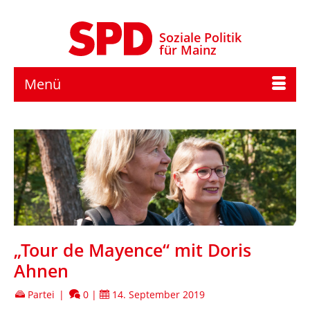
Soziale Politik
für Mainz
Menü
„Tour de Mayence“ mit Doris
Ahnen
Partei
|
0
|
14. September 2019