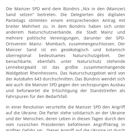
Die Mainzer SPD wird dem Bündnis „Nix in den (Mainzer)
Sand setzen“ beitreten. Die Delegierten des digitalen
Parteitags stimmten einem entsprechenden Antrag mit
breiter Mehrheit zu. In dem Bündnis haben sich unter
anderem Naturschutzverbände, die Stadt Mainz und
mehrere politische Vereinigungen, darunter der SPD-
Ortsverein Mainz- Mombach, zusammengeschlossen. Der
Mainzer Sand ist ein geoökologisch und botanisch
überregional bedeutsames Naturschutzgebiet. Der
benachbarte, ebenfalls unter Naturschutz stehende
Lennebergwald ist das größte zusammenhängende
Waldgebiet Rheinhessens. Das Naturschutzgebiet wird von
der Autobahn 643 durchschnitten. Das Bündnis wendet sich
wie auch die Mainzer SPD gegen den sechsspurigen Ausbau
und befürwortet die Ertüchtigung der Standstreifen als
Fahrspuren für den Bedarfsfall.
In einer Resolution verurteilte die Mainzer SPD den Angriff
auf die Ukraine. Die Partei stehe solidarisch an der Ukraine
und der Menschen, deren Leben in diesen Tagen durch den
vom russischen Präsidenten befohlenen Angriffskrieg in
größter Gefahr sei. „Dieser Angriff auf die Ukraine ist durch