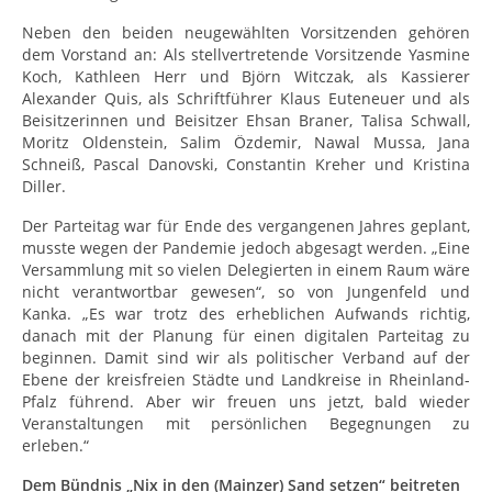
Neben den beiden neugewählten Vorsitzenden gehören
dem Vorstand an: Als stellvertretende Vorsitzende Yasmine
Koch, Kathleen Herr und Björn Witczak, als Kassierer
Alexander Quis, als Schriftführer Klaus Euteneuer und als
Beisitzerinnen und Beisitzer Ehsan Braner, Talisa Schwall,
Moritz Oldenstein, Salim Özdemir, Nawal Mussa, Jana
Schneiß, Pascal Danovski, Constantin Kreher und Kristina
Diller.
Der Parteitag war für Ende des vergangenen Jahres geplant,
musste wegen der Pandemie jedoch abgesagt werden. „Eine
Versammlung mit so vielen Delegierten in einem Raum wäre
nicht verantwortbar gewesen“, so von Jungenfeld und
Kanka. „Es war trotz des erheblichen Aufwands richtig,
danach mit der Planung für einen digitalen Parteitag zu
beginnen. Damit sind wir als politischer Verband auf der
Ebene der kreisfreien Städte und Landkreise in Rheinland-
Pfalz führend. Aber wir freuen uns jetzt, bald wieder
Veranstaltungen mit persönlichen Begegnungen zu
erleben.“
Dem Bündnis „Nix in den (Mainzer) Sand setzen“ beitreten