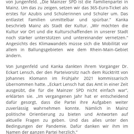
von Jungenfeld. „Die Mainzer SPD ist die Familienpartei in
Mainz. Um das zu zeigen, setzen wir das 365-Euro-Ticket als
erstes für Azubis und Schülerinnen und Schüler um. Das
entlastet Familien unmittelbar und spürbar.“ Kanka
beschrieb Mainz als Stadt der Kultur. „Wir möchten die
Kultur vor Ort und die Kulturschaffenden in unserer Stadt
noch stärker unterstützen und untereinander vernetzen.“
Angesichts des Klimawandels müsse sich die Mobilität vor
allem in Ballungsgebieten wie dem Rhein-Main-Gebiet
ändern.
Von Jungenfeld und Kanka dankten ihrem Vorgänger Dr.
Eckart Lensch, der den Parteivorsitz nach dem Rücktritt von
Johannes Klomann im Frühjahr 2021 kommissarisch
übernommen hatte. „Eckart Lensch hat das Amt in einer Zeit
ausgeübt, die für die Mainzer SPD nicht einfach war“,
erklärten sie. „Im vergangenen Jahr hat er entscheidend
dafür gesorgt, dass die Partei ihre Aufgaben weiter
zuverlässig wahrnehmen konnte. Nämlich in Mainz
politische Orientierung zu bieten und Antworten auf
aktuelle Fragen zu geben. Und das alles unter den
Bedingungen der Pandemie. Dafür danken wir ihm im
Namen der ganzen Partei herzlich.“