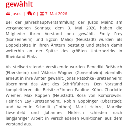
gewählt
Jusos
|
0
|
7. Mai 2026
Bei der Jahreshauptversammlung der Jusos Mainz am
vergangenen Sonntag, dem 3. Mai 2026, haben die
Mitglieder ihren Vorstand neu gewählt. Emily Frey
(Gonsenheim) und Egzon Maliqi (Neustadt) wurden als
Doppelspitze in ihren Ämtern bestätigt und stehen damit
weiterhin an der Spitze des größten Unterbezirks in
Rheinland-Pfalz.
Als stellvertretende Vorsitzende wurden Benedikt Boßbach
(Ebersheim) und Viktoria Wagner (Gonsenheim) ebenfalls
erneut in ihre Ämter gewählt. Jonas Pätschke (Bretzenheim)
übernimmt das Amt des Schriftführers. Den Vorstand
komplettieren die Beisitzer*innen Pauline Kühn, Charlotte
Wiemer, Max Köppen (Neustadt), Rosa von Komorowski,
Heinrich Lay (Bretzenheim), Robin Göppinger (Oberstadt)
und Valentin Schmitt (Finthen). Marit Heinze, Mareike
Liesenfeld und Johannes Nickisch schieden nach
langjähriger Arbeit in verschiedenen Funktionen aus dem
Vorstand aus.