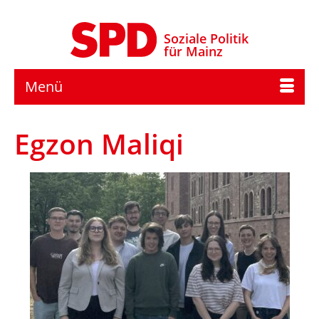
Soziale Politik
für Mainz
Menü
Egzon Maliqi