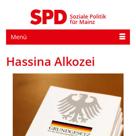
Soziale Politik
für Mainz
Menü
Hassina Alkozei