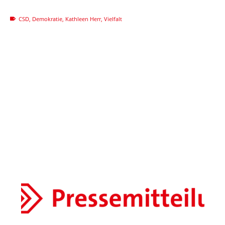
CSD
,
Demokratie
,
Kathleen Herr
,
Vielfalt