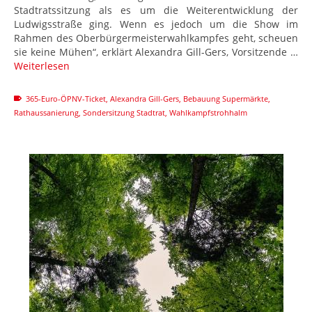
Stadtratssitzung als es um die Weiterentwicklung der
Ludwigsstraße ging. Wenn es jedoch um die Show im
Rahmen des Oberbürgermeisterwahlkampfes geht, scheuen
sie keine Mühen“, erklärt Alexandra Gill-Gers, Vorsitzende …
Weiterlesen
365-Euro-ÖPNV-Ticket
,
Alexandra Gill-Gers
,
Bebauung Supermärkte
,
Rathaussanierung
,
Sondersitzung Stadtrat
,
Wahlkampfstrohhalm