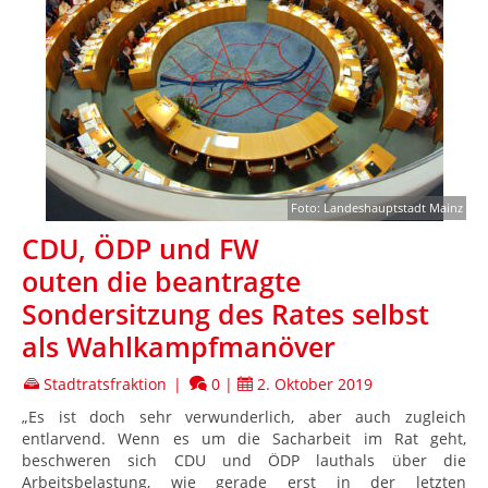
Foto: Landeshauptstadt Mainz
CDU, ÖDP und FW
outen die beantragte
Sondersitzung des Rates selbst
als Wahlkampfmanöver
Stadtratsfraktion
|
0
|
2. Oktober 2019
„Es ist doch sehr verwunderlich, aber auch zugleich
entlarvend. Wenn es um die Sacharbeit im Rat geht,
beschweren sich CDU und ÖDP lauthals über die
Arbeitsbelastung, wie gerade erst in der letzten