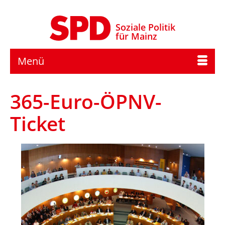
Soziale Politik
für Mainz
Menü
365-Euro-ÖPNV-
Ticket