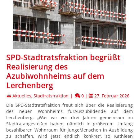
SPD-Stadtratsfraktion begrüßt
Realisierung des
Azubiwohnheims auf dem
Lerchenberg
Aktuelles
,
Stadtratsfraktion
|
0
|
27. Februar 2026
Die SPD-Stadtratsfraktion freut sich über die Realisierung
des neuen Wohnheims fürAuszubildende auf dem
Lerchenberg. „Was wir vor drei Jahren gemeinsam im
Stadtratangestoßen haben, nämlich in größerem Umfang
bezahlbaren Wohnraum für jungeMenschen in Ausbildung
zu schaffen, wird jetzt endlich konkret“, so Kathleen