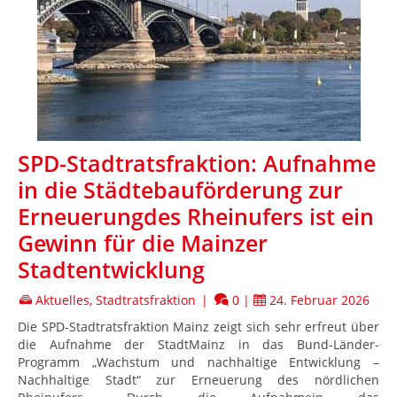
SPD-Stadtratsfraktion: Aufnahme
in die Städtebauförderung zur
Erneuerungdes Rheinufers ist ein
Gewinn für die Mainzer
Stadtentwicklung
Aktuelles
,
Stadtratsfraktion
|
0
|
24. Februar 2026
Die SPD-Stadtratsfraktion Mainz zeigt sich sehr erfreut über
die Aufnahme der StadtMainz in das Bund-Länder-
Programm „Wachstum und nachhaltige Entwicklung –
Nachhaltige Stadt“ zur Erneuerung des nördlichen