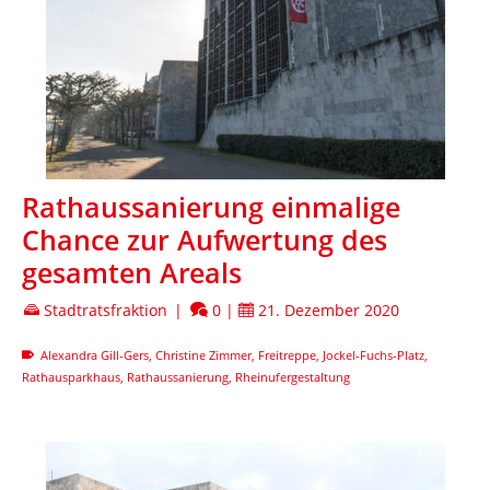
Rathaussanierung einmalige
Chance zur Aufwertung des
gesamten Areals
Stadtratsfraktion
|
0
|
21. Dezember 2020
Alexandra Gill-Gers
,
Christine Zimmer
,
Freitreppe
,
Jockel-Fuchs-Platz
,
Rathausparkhaus
,
Rathaussanierung
,
Rheinufergestaltung