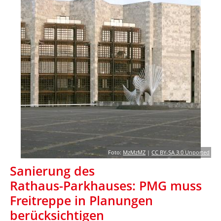
Foto:
MzMzMZ
|
CC BY-SA 3.0 Unported
Sanierung des
Rathaus-Parkhauses: PMG muss
Freitreppe in Planungen
berücksichtigen