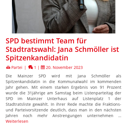
SPD bestimmt Team für
Stadtratswahl: Jana Schmöller ist
Spitzenkandidatin
Partei
|
1
|
20. November 2023
Die Mainzer SPD wird mit Jana Schmöller als
Spitzenkandidatin in die Kommunalwahl im kommenden
Jahr gehen. Mit einem starken Ergebnis von 91 Prozent
wurde die 31jährige am Samstag beim Listenparteitag der
SPD im Mainzer Unterhaus auf Listenplatz 1 der
Stadtratsliste gewählt. In ihrer Rede machte die Fraktions-
und Parteivorsitzende deutlich, dass man in den nächsten
Jahren noch mehr Anstrengungen unternehmen …
Weiterlesen