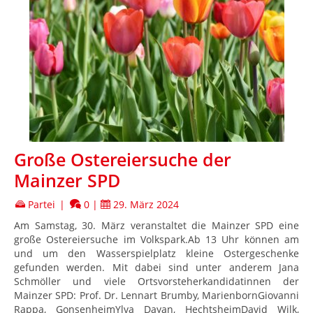
Große Ostereiersuche der
Mainzer SPD
Partei
|
0
|
29. März 2024
Am Samstag, 30. März veranstaltet die Mainzer SPD eine
große Ostereiersuche im Volkspark.Ab 13 Uhr können am
und um den Wasserspielplatz kleine Ostergeschenke
gefunden werden. Mit dabei sind unter anderem Jana
Schmöller und viele Ortsvorsteherkandidatinnen der
Mainzer SPD: Prof. Dr. Lennart Brumby, MarienbornGiovanni
Rappa, GonsenheimYlva Dayan, HechtsheimDavid Wilk,