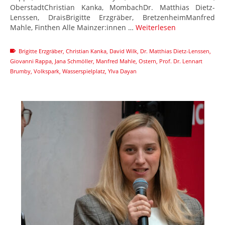
OberstadtChristian Kanka, MombachDr. Matthias Dietz-
Lenssen, DraisBrigitte Erzgräber, BretzenheimManfred
Mahle, Finthen Alle Mainzer:innen …
Weiterlesen
Brigitte Erzgräber
,
Christian Kanka
,
David Wilk
,
Dr. Matthias Dietz-Lenssen
,
Giovanni Rappa
,
Jana Schmöller
,
Manfred Mahle
,
Ostern
,
Prof. Dr. Lennart
Brumby
,
Volkspark
,
Wasserspielplatz
,
Ylva Dayan