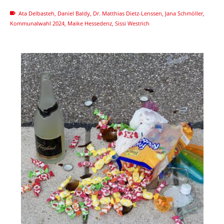
Ata Delbasteh
,
Daniel Baldy
,
Dr. Matthias Dietz-Lenssen
,
Jana Schmöller
,
Kommunalwahl 2024
,
Maike Hessedenz
,
Sissi Westrich