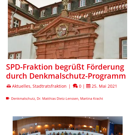
SPD-Fraktion begrüßt Förderung
durch Denkmalschutz-Programm
Aktuelles
,
Stadtratsfraktion
|
0
|
25. Mai 2021
Denkmalschutz
,
Dr. Matthias Dietz-Lenssen
,
Martina Kracht