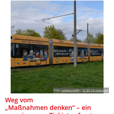
Foto:
LokleitungRN
|
CC BY 3.0 Unported
Weg vom
„Maßnahmen denken“ – ein