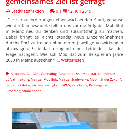
gemeinsames Ziel ist gefragt
Stadtratsfraktion
|
0
|
12. Juli 2019
„Die Herausforderungen einer wachsenden Stadt, genauso
wie der Klimawandel, stellen uns vor die Aufgabe, Mobilität
in Mainz neu zu denken und zukunftsfähig zu machen.
Dabei bringt es nichts, ständig neue Einzelmaßnahmen
durchs Dorf zu treiben ohne deren jeweilige Auswirkungen
abzuwägen. Es bedarf dringend eines Leitbildes, das der
Frage nachgeht, ‚Wie soll Mobilität zum Beispiel im Jahre
2030 in Mainz aussehen‘“, …
Weiterlesen
Alexandra Gill-Gers
,
Carsharing
,
Gesamtkonzept Mobilität
,
Lärmschutz
,
Luftreinhaltung
,
Mainzer Mobilität
,
Mainzer Stadtwerke
,
Mobilität der Zukunft
,
moderne Citylogistik
,
Nachhaltigkeit
,
ÖPNV
,
Park&Ride
,
Radwegenetz
,
Sicherheit
,
Straßenbahn