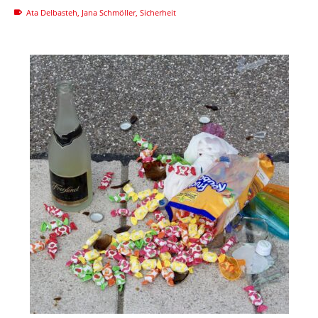
Ata Delbasteh
,
Jana Schmöller
,
Sicherheit